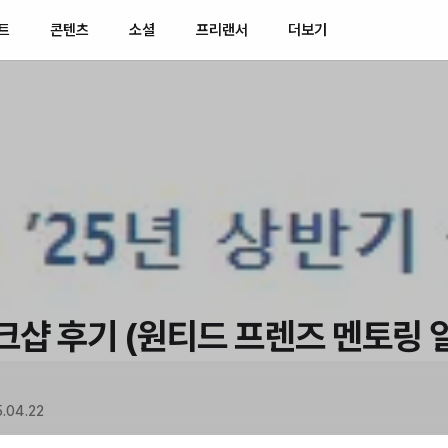
트
콘텐츠
소셜
프리랜서
더보기
워크샵 후기 (원티드 프렌즈 멘토링 
.04.22