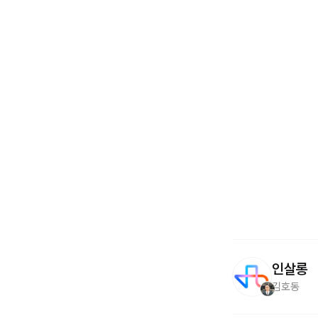
인살롱
김호동