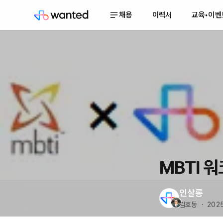
채용
이력서
교육•이벤
MBTI 
인살롱
김호동 ・ 2025