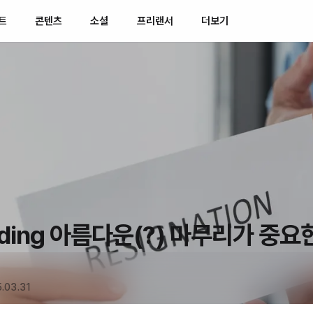
트
콘텐츠
소셜
프리랜서
더보기
rding 아름다운(?) 마무리가 중요
.03.31