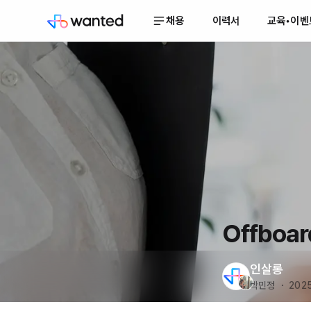
채용
이력서
교육•이벤
Offboa
인살롱
박민정 ・ 2025