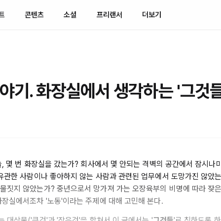
트
콘텐츠
소셜
프리랜서
더보기
야기. 화장실에서 생각하는 '그것들
늘, 몇 번 화장실을 갔는가? 회사에서 몇 안되는 격벽의 공간에서 잠시나마
 유관한 사람이나 좋아하지 않는 사람과 관련된 업무에서 도망가진 않았
물짓지 않았는가? 중년으로서 망가져 가는 오장육부의 비명에 따라 잦
화장실에서조차 '노동'이라는 주제에 대해 고민해 본다.
대상물('큰것'과 '작은것'을 합쳐서 이 글에서는 '
그것들
'로 칭하도록 