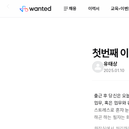
채용
이력서
교육•이벤
첫번째 이
유태상
2025.01.10
출근 후 당신은 오
업무, 혹은 업무와
스트레스로 혼자 눈
하곤 하는 필자는 
화장실에서 처리하는 