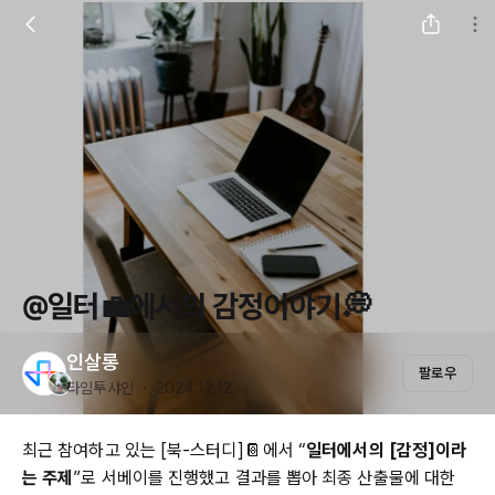
@일터💼에서의 감정이야기 💭
인살롱
팔로우
타임투샤인 ・ 2024.12.12
최근 참여하고 있는 [북-스터디]📔 에서 “
일터에서의 [감정]이라
는 주제
”로 서베이를 진행했고 결과를 뽑아 최종 산출물에 대한