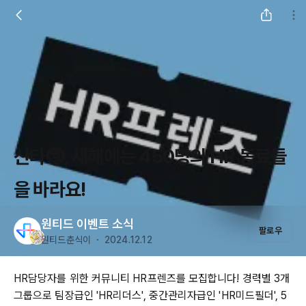
산타🤶, 새해에는 450명의 HR 동료들
을 바라요!
원티드 이벤트 소식
팔로우
원티드춘식이 ・ 2024.12.12
HR담당자를 위한 커뮤니티 HR프렌즈를 모집합니다! 경력별 3개
그룹으로 팀장급인 'HR리더스', 중간관리자급인 'HR미드필더', 5