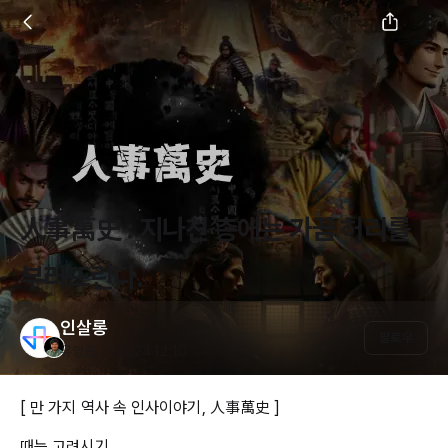
人事萬史 : 지나친 총애는 가끔 허리를
부러뜨린다.
인살롱
팔로우
유영준 ・ 2024.12.10
[ 만 가지 역사 속 인사이야기, 人事萬史 ]
때는 고려시기.