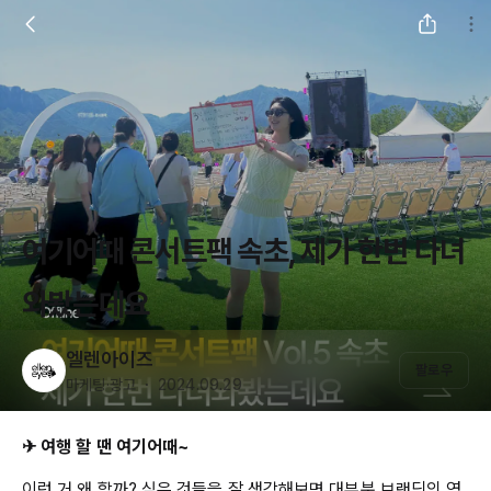
여기어때 콘서트팩 속초, 제가 한번 다녀
와봤는데요
엘렌아이즈
팔로우
마케팅·광고 ・ 2024.09.29
✈ 여행 할 땐 여기어때~
이런 거 왜 할까? 싶은 것들을 잘 생각해보면 대부분 브랜딩의 영