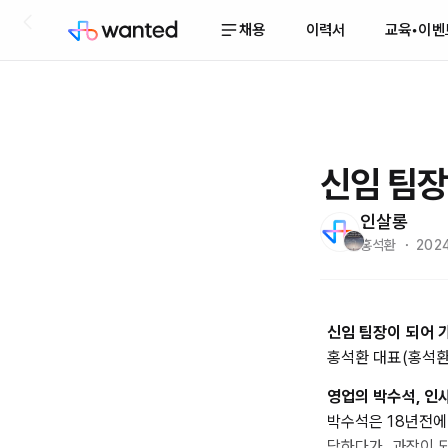
채용
이력서
교육•이벤
신임 팀장
인살롱
홍석환 ・ 2024
신임 팀장이 되어 가
홍석환 대표(홍석환의 
영업의 박수석, 인
박수석은 18년전에
당하다가, 과장이 