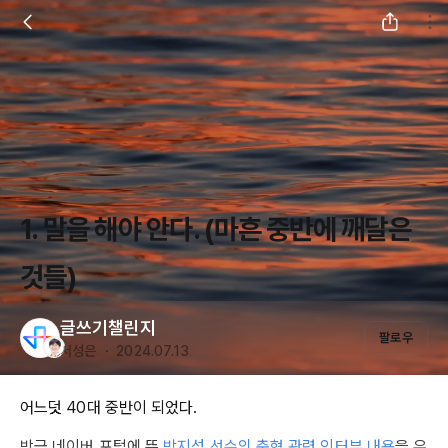
1. 말을 해야 안다. (마흔 중반에 깨달은
것들)
글쓰기챌린지
팔로우
서성은 ・ 2024.07.13
어느덧 40대 중반이 되었다.
방금 네이버 포털에 뜬
박지성 선수의 축협 관련 인터뷰 내용
을 우