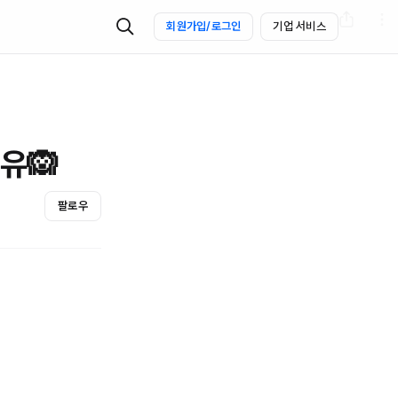
회원가입/로그인
기업 서비스
유🙉
팔로우