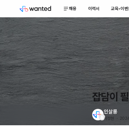
채용
이력서
교육•이벤
잡담이 
인살롱
서정현 ・ 2024