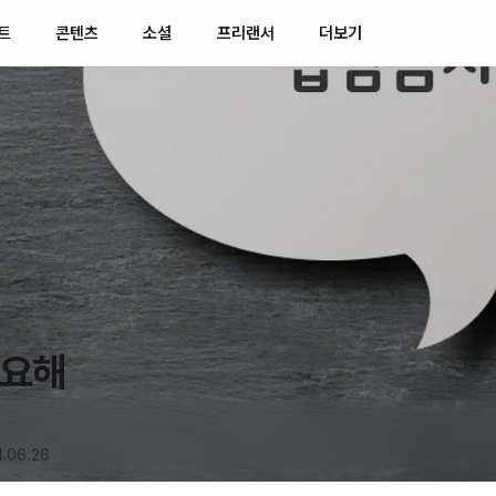
트
콘텐츠
소셜
프리랜서
더보기
필요해
.06.26