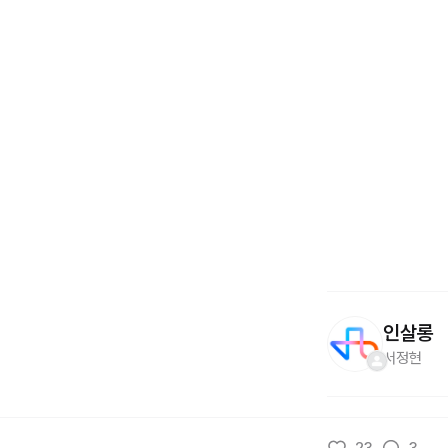
인살롱
서정현