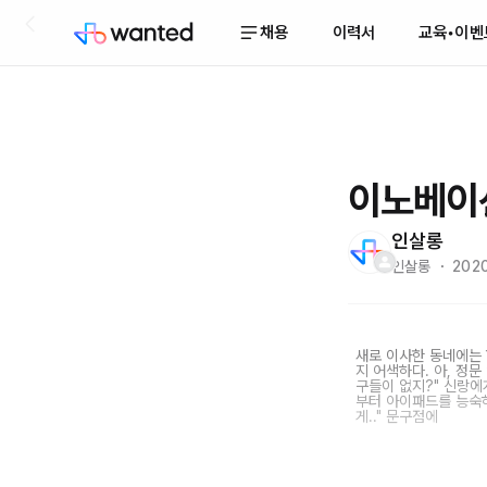
채용
이력서
교육•이벤
이노베이션
인살롱
인살롱 ・ 2020.
새로 이사한 동네에는 
지 어색하다. 아, 정문
구들이 없지?" 신랑에게
부터 아이패드를 능숙하
게.." 문구점에