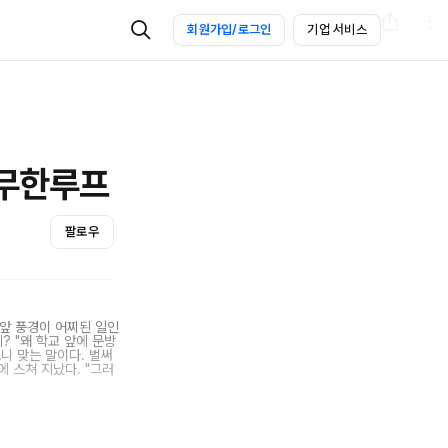
회원가입/로그인
기업 서비스
 무한루프
팔로우
 앞 풍경이 어찌된 일인
? "왜 학교 앞에 문방
보니 맞는 말이다. 벌써
 스쳐 지났다. "그러