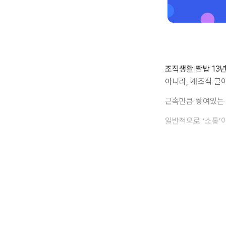
조직생활 짬밥 13
아니라, 개조식 글
근속만큼 쌓여있는 
일반적으로 ‘소통’