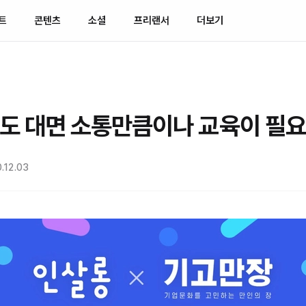
트
콘텐츠
소셜
프리랜서
더보기
도 대면 소통만큼이나 교육이 필
.12.03