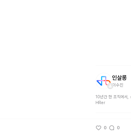
인살롱
이수진
10년간 한 조직에서,
HRer
0
0