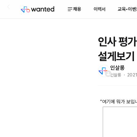
채용
이력서
교육•이벤
인사 평가
설게보기 
인살롱
인살롱 ・ 2021.
“여기에 뭐가 보입