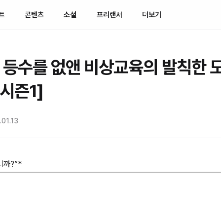
트
콘텐츠
소셜
프리랜서
더보기
 등수를 없앤 비상교육의 발칙한 도
시즌1]
01.13
니까?”*