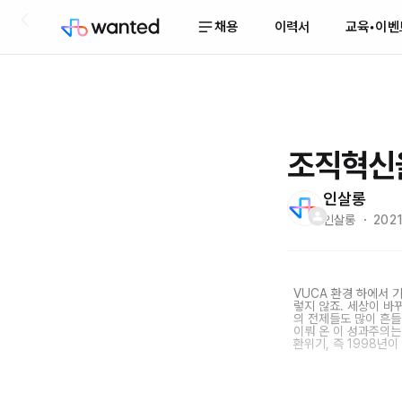
채용
이력서
교육•이벤
조직혁신
인살롱
인살롱 ・ 2021.
VUCA 환경 하에서 
렇지 않죠. 세상이 바
의 전제들도 많이 흔들
이뤄 온 이 성과주의
환위기, 즉 1998년이