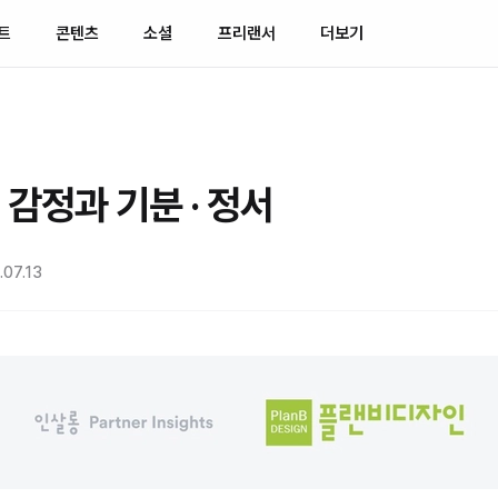
트
콘텐츠
소셜
프리랜서
더보기
 감정과 기분 · 정서
07.13