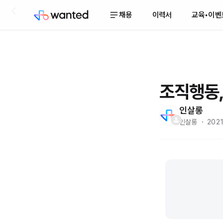
채용
이력서
교육•이벤
조직행동,
인살롱
인살롱 ・ 2021.