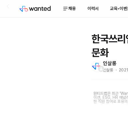
채용
이력서
교육•이벤
한국쓰리엠
문화
인살롱
인살롱 ・ 2021
원티드랩은 최근 'Wan
이션, ESG, HR 애
한 직원 참여로 포용