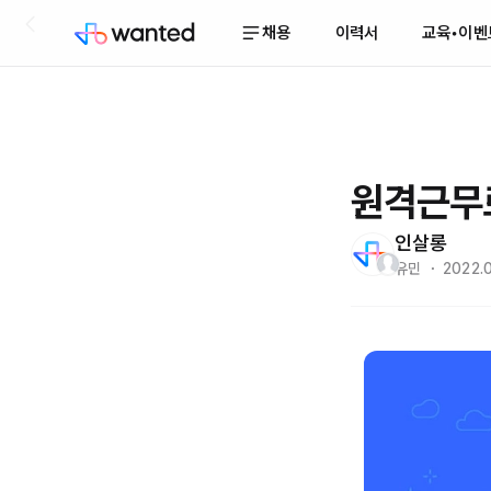
채용
이력서
교육•이벤
원격근무로
인살롱
유민 ・ 2022.0