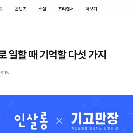
트
콘텐츠
소셜
프리랜서
더보기
 일할 때 기억할 다섯 가지
8.18