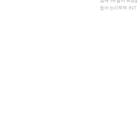
입사 1주일이 되었
들어 논리팍팍 IN