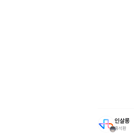
인살롱
홍석환