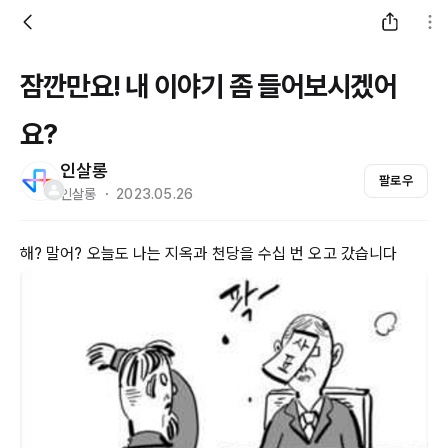
잠깐만요! 내 이야기 좀 들어보시겠어
요?
인살롱
팔로우
인살롱 ・ 2023.05.26
해? 말어? 오늘도 나는 지옥과 천당을 수십 번 오고 갔습니다