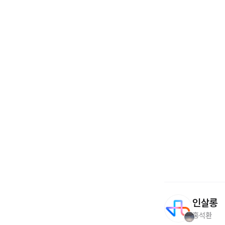
인살롱
홍석환