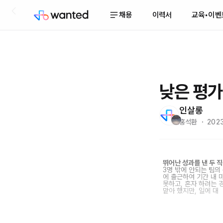
채용
이력서
교육•이벤
낮은 평가
인살롱
홍석환 ・ 2023
뛰어난 성과를 낸 두 
3명 밖에 안되는 팀의
에 출근하여 기간 내 
못하고, 혼자 하려는 
맡아 했지만, 일에 대